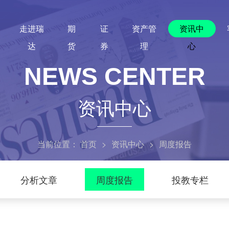
走进瑞
期
证
资产管
资讯中
达
货
券
理
心
NEWS CENTER
资讯中心
当前位置：
首页
>
资讯中心
>
周度报告
分析文章
周度报告
投教专栏