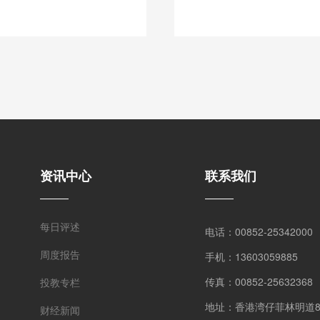
资讯中心
联系我们
每日评述
电话：00852-25342000
周度报告
手机：13603059885
传真：00852-25632368
投教专栏
地址：香港湾仔菲林明道8号
财经新闻