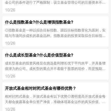
金公司的条件进行了严格限制：设立基金管理公司的注册资本不低
于一亿元人民币，且必须为实缴货币资本;基金公司的主要股东具
10/26
有从事证券经营、证券投资咨询、信托资产管理或者其他金融资产
管理的较好的经营业绩和良好的社会信誉，最近三年没有违法记
什么是指数基金?什么是增强指数基金?
录，注册资本不低于三亿元人民币。对于基金公司设立分支机构、
修改章程或者变更其他重大事项，应当报经国务院证券监督管理机
◎指数基金是一种以拟合目标指数、跟踪目标指数变化为原则，实
构批准。
现与市场同步成长的基金品种。指数基金的投资采取拟合目标指数
收益率的投资策略，分散投资于目标指数的成份股，力求股票组合
10/26
的收益率拟合该目标指数所代表的资本市场的平均收益率。
什么是成长型基金?什么是价值型基金?
成长型基金的投资风格旨在挑选盈利增长优于平均水平，并具备增
值潜力的公司。成长型的重点并不着眼于股票的现价，而是预期未
来股价表现会优于市场平均水平。而价值型基金的投资风格旨在买
10/26
入价格相对内在价值显得较低的股票，预期股票价格会重返应有的
合理水平。
开放式基金相对封闭式基金有哪些优势？
相对封闭式基金，开放式基金有以下优势◎透明度高开放式基金每
天都会披露基金单位资产净值，准确体现基金运作的真实价值。 ◎
流动性好投资者可以随时按照基金单位资产净值申购、赎回，避免
10/26